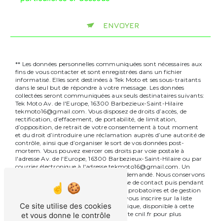
ENVOYER
** Les données personnelles communiquées sont nécessaires aux
fins de vous contacter et sont enregistrées dans un fichier
informatisé. Elles sont destinées à Tek Moto et ses sous-traitants
dans le seul but de répondre à votre message. Les données
collectées seront communiquées aux seuls destinataires suivants:
Tek Moto Av. de l'Europe, 16300 Barbezieux-Saint-Hilaire
tekmoto16@gmail.com. Vous disposez de droits d’accès, de
rectification, d’effacement, de portabilité, de limitation,
d’opposition, de retrait de votre consentement à tout moment
et du droit d’introduire une réclamation auprès d’une autorité de
contrôle, ainsi que d’organiser le sort de vos données post-
mortem. Vous pouvez exercer ces droits par voie postale à
l'adresse Av. de l'Europe, 16300 Barbezieux-Saint-Hilaire ou par
courrier électronique à l'adresse tekmoto16@gmail.com. Un
justificatif d'identité pourra vous être demandé. Nous conservons
vos données pendant la période de prise de contact puis pendant
la durée de prescription légale aux fins probatoires et de gestion
des contentieux. Vous avez le droit de vous inscrire sur la liste
Ce site utilise des cookies
d'opposition au démarchage téléphonique, disponible à cette
adresse:
Bloctel.gouv.fr
. Consultez le site cnil.fr pour plus
et vous donne le contrôle