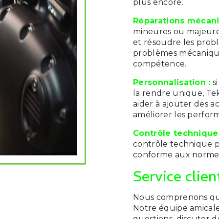
plus encore.
Réparations mécan
mineures ou majeures
et résoudre les prob
problèmes mécaniques
compétence.
Personnalisation :
si
la rendre unique, Te
aider à ajouter des ac
améliorer les perfor
Contrôle technique 
contrôle technique p
conforme aux normes 
Service clien
Nous comprenons que l
Notre équipe amicale
questions, discuter d