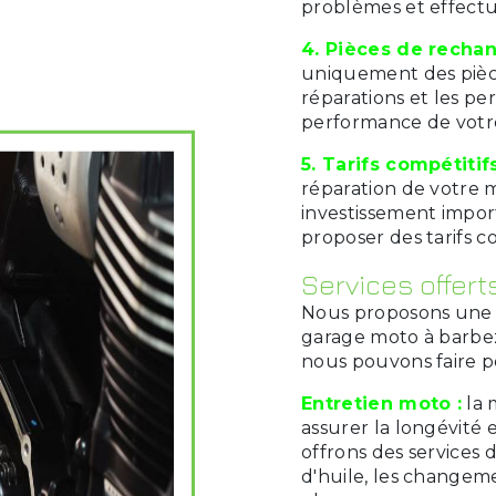
problèmes et effectue
4. Pièces de rechan
uniquement des pièc
réparations et les per
performance de votre
5. Tarifs compétitifs
réparation de votre 
investissement impor
proposer des tarifs c
Services offert
Nous proposons une 
garage moto à barbez
nous pouvons faire p
Entretien moto :
la 
assurer la longévité
offrons des services 
d'huile, les changeme