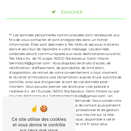
ENVOYER
** Les données personnelles communiquées sont nécessaires aux
fins de vous contacter et sont enregistrées dans un fichier
informatisé. Elles sont destinées à Tek Moto et ses sous-traitants
dans le seul but de répondre à votre message. Les données
collectées seront communiquées aux seuls destinataires suivants:
Tek Moto Av. de l'Europe, 16300 Barbezieux-Saint-Hilaire
tekmoto16@gmail.com. Vous disposez de droits d’accès, de
rectification, d’effacement, de portabilité, de limitation,
d’opposition, de retrait de votre consentement à tout moment
et du droit d’introduire une réclamation auprès d’une autorité de
contrôle, ainsi que d’organiser le sort de vos données post-
mortem. Vous pouvez exercer ces droits par voie postale à
l'adresse Av. de l'Europe, 16300 Barbezieux-Saint-Hilaire ou par
courrier électronique à l'adresse tekmoto16@gmail.com. Un
justificatif d'identité pourra vous être demandé. Nous conservons
vos données pendant la période de prise de contact puis pendant
la durée de prescription légale aux fins probatoires et de gestion
des contentieux. Vous avez le droit de vous inscrire sur la liste
Ce site utilise des cookies
d'opposition au démarchage téléphonique, disponible à cette
adresse:
Bloctel.gouv.fr
. Consultez le site cnil.fr pour plus
et vous donne le contrôle
d’informations sur vos droits.
sur ceux que vous