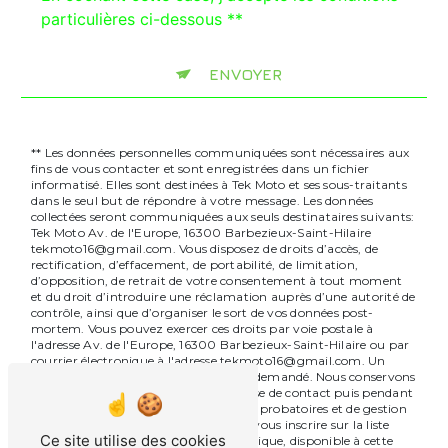
particulières ci-dessous **
ENVOYER
** Les données personnelles communiquées sont nécessaires aux
fins de vous contacter et sont enregistrées dans un fichier
informatisé. Elles sont destinées à Tek Moto et ses sous-traitants
dans le seul but de répondre à votre message. Les données
collectées seront communiquées aux seuls destinataires suivants:
Tek Moto Av. de l'Europe, 16300 Barbezieux-Saint-Hilaire
tekmoto16@gmail.com. Vous disposez de droits d’accès, de
rectification, d’effacement, de portabilité, de limitation,
d’opposition, de retrait de votre consentement à tout moment
et du droit d’introduire une réclamation auprès d’une autorité de
contrôle, ainsi que d’organiser le sort de vos données post-
mortem. Vous pouvez exercer ces droits par voie postale à
l'adresse Av. de l'Europe, 16300 Barbezieux-Saint-Hilaire ou par
courrier électronique à l'adresse tekmoto16@gmail.com. Un
justificatif d'identité pourra vous être demandé. Nous conservons
vos données pendant la période de prise de contact puis pendant
la durée de prescription légale aux fins probatoires et de gestion
des contentieux. Vous avez le droit de vous inscrire sur la liste
Ce site utilise des cookies
d'opposition au démarchage téléphonique, disponible à cette