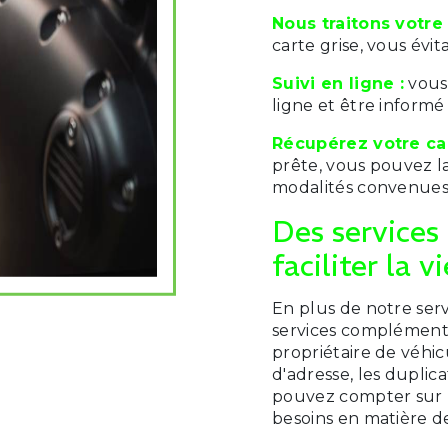
Nous traitons votr
carte grise, vous évit
Suivi en ligne :
vous
ligne et être informé
Récupérez votre car
prête, vous pouvez l
modalités convenues
Des services
faciliter la vi
En plus de notre serv
services complémentai
propriétaire de véhi
d'adresse, les duplic
pouvez compter sur 
besoins en matière 