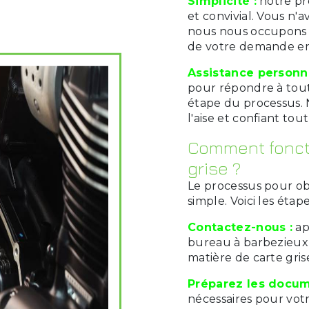
Simplicité :
notre pr
et convivial. Vous n'
nous nous occupons 
de votre demande en
Assistance personna
pour répondre à tout
étape du processus. 
l'aise et confiant to
Comment foncti
grise ?
Le processus pour ob
simple. Voici les étap
Contactez-nous :
ap
bureau à barbezieux-s
matière de carte gris
Préparez les docum
nécessaires pour vot