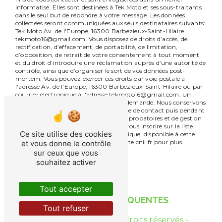
informatisé. Elles sont destinées à Tek Moto et ses sous-traitants
dans le seul but de répondre à votre message. Les données
collectées seront communiquées aux seuls destinataires suivants:
Tek Moto Av. de l'Europe, 16300 Barbezieux-Saint-Hilaire
tekmoto16@gmail.com. Vous disposez de droits d’accès, de
rectification, d’effacement, de portabilité, de limitation,
d’opposition, de retrait de votre consentement à tout moment
et du droit d’introduire une réclamation auprès d’une autorité de
contrôle, ainsi que d’organiser le sort de vos données post-
mortem. Vous pouvez exercer ces droits par voie postale à
l'adresse Av. de l'Europe, 16300 Barbezieux-Saint-Hilaire ou par
courrier électronique à l'adresse tekmoto16@gmail.com. Un
justificatif d'identité pourra vous être demandé. Nous conservons
vos données pendant la période de prise de contact puis pendant
la durée de prescription légale aux fins probatoires et de gestion
des contentieux. Vous avez le droit de vous inscrire sur la liste
Ce site utilise des cookies
d'opposition au démarchage téléphonique, disponible à cette
adresse:
Bloctel.gouv.fr
. Consultez le site cnil.fr pour plus
et vous donne le contrôle
d’informations sur vos droits.
sur ceux que vous
souhaitez activer
Tout accepter
RECHERCHES FRÉQUENTES
Tout refuser
©
Vistalid
- 2026 - Tous droits réservés -